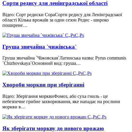
Сорти редису для ленінградської області
Відео: Сорт редиски СораСорти редису для Ленінградської
області Кілька врожаїв за один сезон Редис - широко
поширене…
Груша звичайна `чижівська`
Груша звичайна `Чіжовская`Латинська назва: Pyrus communis
`Chizhovskaya`Основний вид: груша…
Хвороби моркви при зберіганні
Відео: Зберігання морквиФомоз, або суха гниль - це
небезпечне грибне захворювання, яке нападає на рослини
моркви в…
Як зберігати моркву до нового врожаю