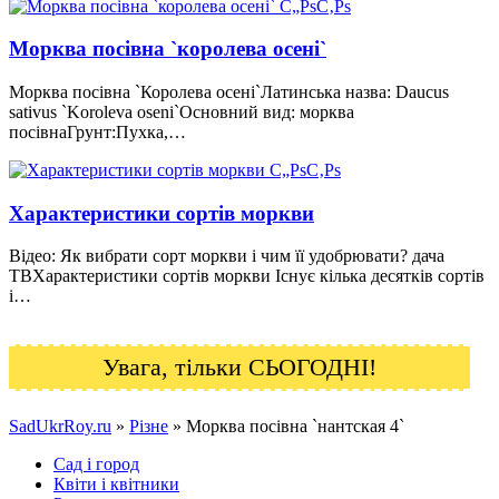
Морква посівна `королева осені`
Морква посівна `Королева осені`Латинська назва: Daucus
sativus `Koroleva oseni`Основний вид: морква
посівнаГрунт:Пухка,…
Характеристики сортів моркви
Відео: Як вибрати сорт моркви і чим її удобрювати? дача
ТВХарактеристики сортів моркви Існує кілька десятків сортів
і…
Увага, тільки СЬОГОДНІ!
SadUkrRoy.ru
»
Різне
» Морква посівна `нантская 4`
Сад і город
Квіти і квітники