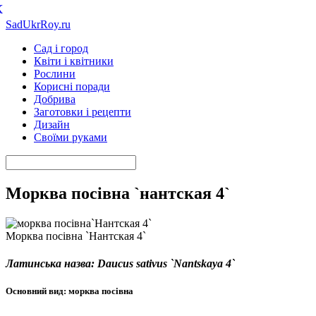
К
SadUkrRoy.ru
Сад і город
Квіти і квітники
Рослини
Корисні поради
Добрива
Заготовки і рецепти
Дизайн
Своїми руками
Морква посівна `нантская 4`
Морква посівна `Нантская 4`
Латинська назва: Daucus sativus `Nantskaya 4`
Основний вид: морква посівна