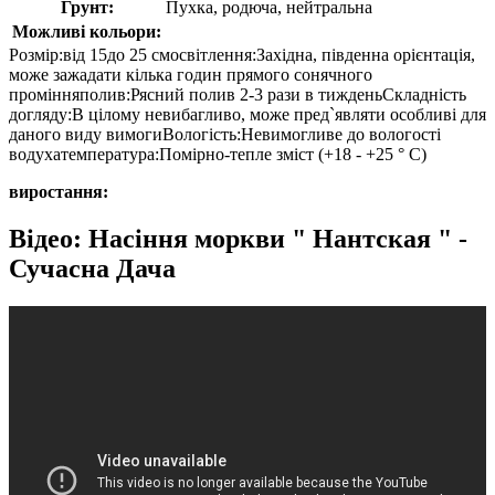
Грунт:
Пухка, родюча, нейтральна
Можливі кольори:
Розмір:від 15до 25 смосвітлення:Західна, південна орієнтація,
може зажадати кілька годин прямого сонячного
промінняполив:Рясний полив 2-3 рази в тижденьСкладність
догляду:В цілому невибагливо, може пред`являти особливі для
даного виду вимогиВологість:Невимогливе до вологості
водухатемпература:Помірно-тепле зміст (+18 - +25 ° C)
виростання:
Відео: Насіння моркви " Нантская " -
Сучасна Дача