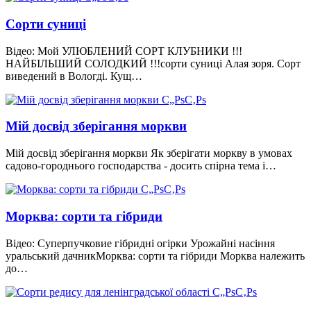
Сорти суниці
Відео: Мой УЛЮБЛЕНИЙ СОРТ КЛУБНИКИ !!!
НАЙБІЛЬШИЙ СОЛОДКИЙ !!!сорти суниці Алая зоря. Сорт
виведений в Вологді. Кущ…
Мій досвід зберігання моркви
Мій досвід зберігання моркви Як зберігати моркву в умовах
садово-городнього господарства - досить спірна тема і…
Морква: сорти та гібриди
Відео: Суперпучковие гібридні огірки Урожайні насіння
уральський дачникМорква: сорти та гібриди Морква належить
до…