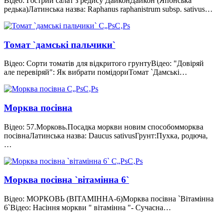
Відео: Гострий салат з редису ДайконДайкон (Японська
редька)Латинська назва: Raphanus raphanistrum subsp. sativus…
Томат `дамські пальчики`
Відео: Сорти томатів для відкритого грунтуВідео: "Довіряй
але перевіряй": Як вибрати помідориТомат `Дамські…
Морква посівна
Відео: 57.Морковь.Посадка моркви новим способомморква
посівнаЛатинська назва: Daucus sativusГрунт:Пухка, родюча,
…
Морква посівна `вітамінна 6`
Відео: МОРКОВЬ (ВІТАМІННА-6)Морква посівна `Вітамінна
6`Відео: Насіння моркви " вітамінна "- Сучасна…