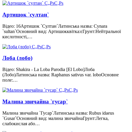
Артишок `султан`
Відео: 16Артишок `Султан`Латинська назва: Cynara
`sultan`Основний вид: Артишокквітка:єГрунт:Нейтральної
кислотності,…
Лоба (лобо)
Відео: Shakira - La Loba Parodia [El Lobo]Лоба
(Лобо)Латинська назва: Raphanus sativus var. loboОсновне
поле:…
Малина звичайна `гусар`
Малина звичайна `Гусар`Латинська назва: Rubus idaeus
`Gusar`Основний вид: малина звичайнаГрунт:Легка,
слабокислая або…