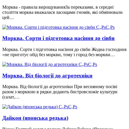
Морква - правила вирощуванняЗа переказами, в середні
століття морква вважалася ласощами гномів, які обмінювали
цей…
Морква. Сорти і підготовка насіння до сівби
Морква. Сорти і підготовка насіння до сівби Жодна господиня
»не приготує обід без моркви, тому і город без моркви…
Морква. Від біології до агротехніки
Морква. Від біології до агротехніки При весняному посіві
разом з морквою в рядки додають бистровсхожіе культури
(салат,…
Дайкон (японська редька)